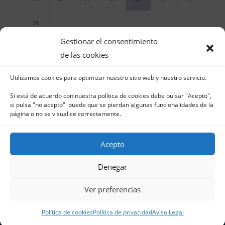
31
Gestionar el consentimiento
Sin Eventos
de las cookies
Utilizamos cookies para optimizar nuestro sitio web y nuestro servicio.
Si está de acuerdo con nuestra política de cookies debe pulsar "Acepto",
si pulsa "no acepto" puede que se pierdan algunas funcionalidades de la
página o no se visualice correctamente.
Club Naútico de Jávea - Muelle Norte s/n |
03730 Jávea – España | Tel. 965 791 025 | Fax.
Acepto
965 796 008 | info@cnjavea.net
Aviso Legal
-
Política de Privacidad
-
Política
Denegar
de Cookies
Ver preferencias
Política de cookies
Política de privacidad
Aviso Legal