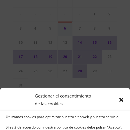
-
-
-
-
-
1
2
3
4
5
6
7
8
9
10
11
12
13
14
15
16
17
18
19
20
21
22
23
24
25
26
27
28
29
30
31
Gestionar el consentimiento
Sin Eventos
de las cookies
Utilizamos cookies para optimizar nuestro sitio web y nuestro servicio.
Si está de acuerdo con nuestra política de cookies debe pulsar "Acepto",