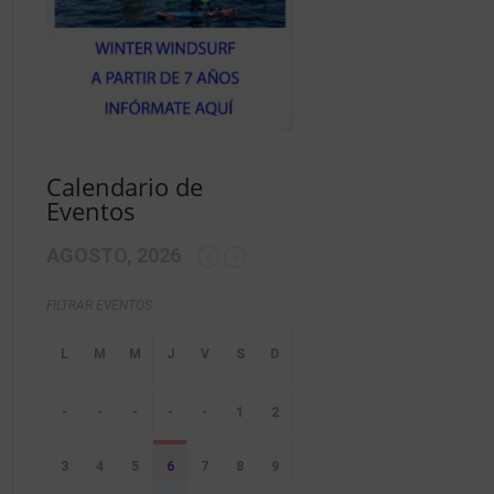
Calendario de
Eventos
AGOSTO, 2026
FILTRAR EVENTOS
-
-
-
-
-
1
2
3
4
5
6
7
8
9