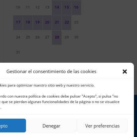
10
11
12
13
14
15
16
17
18
19
20
21
22
23
24
25
26
27
28
29
30
31
Sin Eventos
Gestionar el consentimiento de las cookies
kies para optimizar nuestro sitio web y nuestro servicio.
erdo con nuestra política de cookies debe pulsar "Acepto", si pulsa "no
que se pierdan algunas funcionalidades de la página o no se visualice
.
 965 796 008 | info@cnjavea.net
epto
Denegar
Ver preferencias