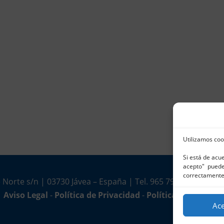
Utilizamos coo
Si está de acu
acepto" puede 
correctamente
 Norte s/n | 03730 Jávea – España | Tel. 965 791 025 | Fax.
Aviso Legal
-
Política de Privacidad
-
Política de Cookies
Ac