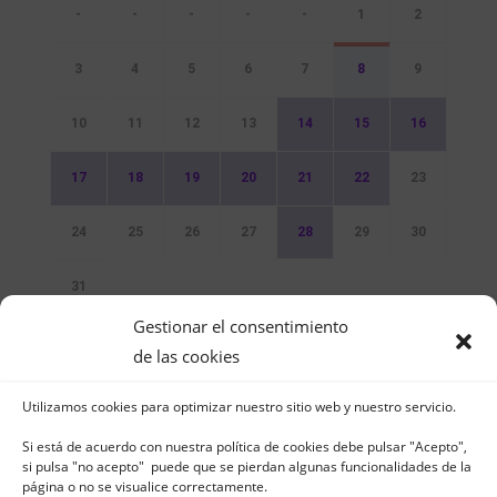
-
-
-
-
-
1
2
3
4
5
6
7
8
9
10
11
12
13
14
15
16
17
18
19
20
21
22
23
24
25
26
27
28
29
30
31
Gestionar el consentimiento
Sin Eventos
de las cookies
Utilizamos cookies para optimizar nuestro sitio web y nuestro servicio.
Si está de acuerdo con nuestra política de cookies debe pulsar "Acepto",
si pulsa "no acepto" puede que se pierdan algunas funcionalidades de la
página o no se visualice correctamente.