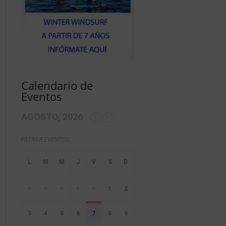
Calendario de
Eventos
AGOSTO, 2026
FILTRAR EVENTOS
-
-
-
-
-
1
2
3
4
5
6
7
8
9