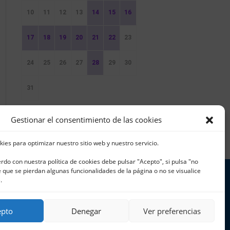
10
11
12
13
14
15
16
17
18
19
20
21
22
23
24
25
26
27
28
29
30
31
Sin Eventos
Gestionar el consentimiento de las cookies
kies para optimizar nuestro sitio web y nuestro servicio.
erdo con nuestra política de cookies debe pulsar "Acepto", si pulsa "no
que se pierdan algunas funcionalidades de la página o no se visualice
.
 965 796 008 | info@cnjavea.net
epto
Denegar
Ver preferencias