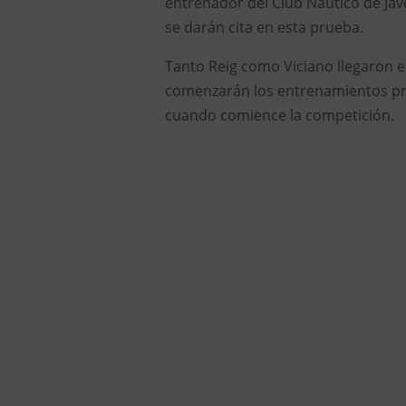
entrenador del Club Náutico de Jávea
se darán cita en esta prueba.
Tanto Reig como Viciano llegaron es
comenzarán los entrenamientos prev
cuando comience la competición.