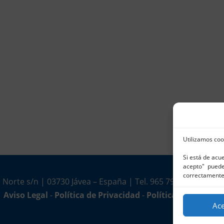
Utilizamos coo
Si está de acu
acepto" puede 
correctamente
 Norte s/n | 03730 Jávea – España | Tel. 965 791 025 | Fax.
Aviso Legal
-
Política de Privacidad
-
Política de Cookies
Ac