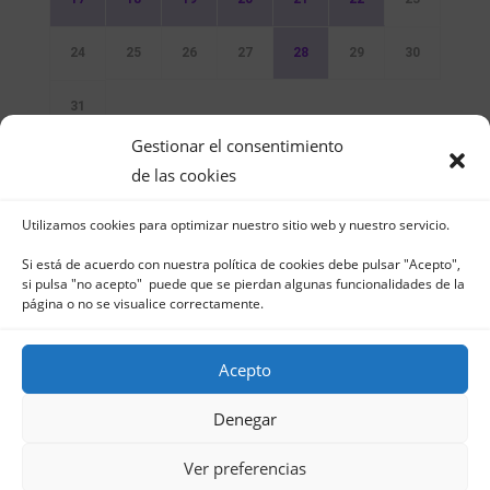
24
25
26
27
28
29
30
31
Gestionar el consentimiento
Sin Eventos
de las cookies
Utilizamos cookies para optimizar nuestro sitio web y nuestro servicio.
Si está de acuerdo con nuestra política de cookies debe pulsar "Acepto",
si pulsa "no acepto" puede que se pierdan algunas funcionalidades de la
página o no se visualice correctamente.
Club Naútico de Jávea - Muelle Norte s/n |
03730 Jávea – España | Tel. 965 791 025 | Fax.
Acepto
965 796 008 | info@cnjavea.net
Aviso Legal
-
Política de Privacidad
-
Política
Denegar
de Cookies
Ver preferencias