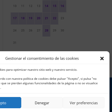
10
11
12
13
14
15
16
17
18
19
20
21
22
23
24
25
26
27
28
29
30
31
Sin Eventos
Gestionar el consentimiento de las cookies
kies para optimizar nuestro sitio web y nuestro servicio.
erdo con nuestra política de cookies debe pulsar "Acepto", si pulsa "no
que se pierdan algunas funcionalidades de la página o no se visualice
.
 965 796 008 | info@cnjavea.net
epto
Denegar
Ver preferencias