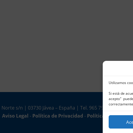
Utilizamos coo
Si está de acu
acepto" puede 
correctamente
 Norte s/n | 03730 Jávea – España | Tel. 965 791 025 | Fax.
Aviso Legal
-
Política de Privacidad
-
Política de Cookies
Ac