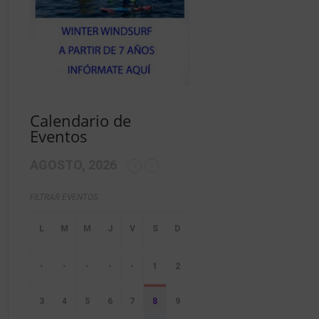
Calendario de
Eventos
AGOSTO, 2026
FILTRAR EVENTOS
-
-
-
-
-
1
2
3
4
5
6
7
8
9