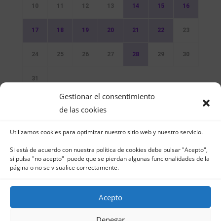
10
11
12
13
14
15
16
17
18
19
20
21
22
23
24
25
26
27
28
29
30
31
Gestionar el consentimiento
Sin Eventos
de las cookies
Utilizamos cookies para optimizar nuestro sitio web y nuestro servicio.
Si está de acuerdo con nuestra política de cookies debe pulsar "Acepto",
si pulsa "no acepto" puede que se pierdan algunas funcionalidades de la
página o no se visualice correctamente.
Club Naútico de Jávea - Muelle Norte s/n |
03730 Jávea – España | Tel. 965 791 025 | Fax.
Acepto
965 796 008 | info@cnjavea.net
Aviso Legal
-
Política de Privacidad
-
Política
Denegar