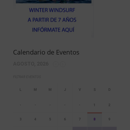
Calendario de Eventos
AGOSTO, 2026
FILTRAR EVENTOS
-
-
-
-
-
1
2
3
4
5
6
7
8
9