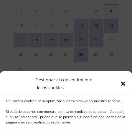
3
4
5
6
7
8
9
10
11
12
13
14
15
16
17
18
19
20
21
22
23
24
25
26
27
28
29
30
31
Gestionar el consentimiento
Sin Eventos
de las cookies
Utilizamos cookies para optimizar nuestro sitio web y nuestro servicio.
Si está de acuerdo con nuestra política de cookies debe pulsar "Acepto",
si pulsa "no acepto" puede que se pierdan algunas funcionalidades de la
página o no se visualice correctamente.
Club Naútico de Jávea - Muelle Norte s/n |