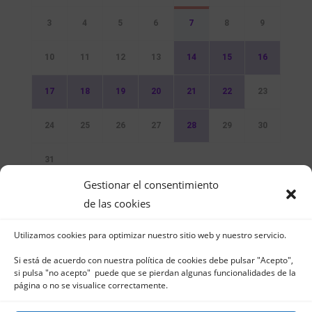
3
4
5
6
7
8
9
10
11
12
13
14
15
16
17
18
19
20
21
22
23
24
25
26
27
28
29
30
31
Gestionar el consentimiento
Sin Eventos
de las cookies
Utilizamos cookies para optimizar nuestro sitio web y nuestro servicio.
Si está de acuerdo con nuestra política de cookies debe pulsar "Acepto",
si pulsa "no acepto" puede que se pierdan algunas funcionalidades de la
página o no se visualice correctamente.
Club Naútico de Jávea - Muelle Norte s/n |