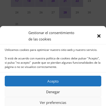
17
18
19
20
21
22
23
24
25
26
27
28
29
30
31
Gestionar el consentimiento
Sin Eventos
de las cookies
Utilizamos cookies para optimizar nuestro sitio web y nuestro servicio.
Si está de acuerdo con nuestra política de cookies debe pulsar "Acepto",
si pulsa "no acepto" puede que se pierdan algunas funcionalidades de la
página o no se visualice correctamente.
Club Naútico de Jávea - Muelle Norte s/n |
03730 Jávea – España | Tel. 965 791 025 | Fax.
Acepto
965 796 008 | info@cnjavea.net
Aviso Legal
-
Política de Privacidad
-
Política
Denegar
de Cookies
Ver preferencias