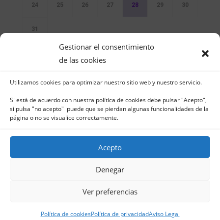
24
25
26
27
28
29
30
31
Gestionar el consentimiento
Sin Eventos
de las cookies
Utilizamos cookies para optimizar nuestro sitio web y nuestro servicio.
Si está de acuerdo con nuestra política de cookies debe pulsar "Acepto",
si pulsa "no acepto" puede que se pierdan algunas funcionalidades de la
página o no se visualice correctamente.
Club Naútico de Jávea - Muelle Norte s/n |
03730 Jávea – España | Tel. 965 791 025 | Fax.
Acepto
965 796 008 | info@cnjavea.net
Aviso Legal
-
Política de Privacidad
-
Política
Denegar
de Cookies
Ver preferencias
Política de cookies
Política de privacidad
Aviso Legal