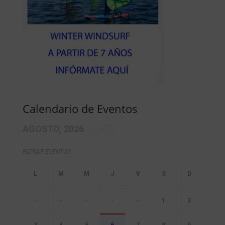
Calendario de Eventos
AGOSTO, 2026
FILTRAR EVENTOS
-
-
-
-
-
1
2
3
4
5
6
7
8
9