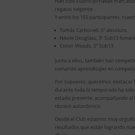
Han sido cuatro jornadas marcada
regatas exigente.
Y entre los 155 participantes, nues
Tomás Carbonell, 5º absoluto.
Nikole Douglass, 3ª Sub13 femen
Conor Woods, 5º Sub13.
Junto a ellos, también han competid
sumando aprendizajes en competici
Por supuesto, queremos destacar la
durante toda la temporada ha sido 
estado presente, acompañando al e
técnico autonómico.
Desde el Club estamos muy orgullo
resultados que están logrando nuest