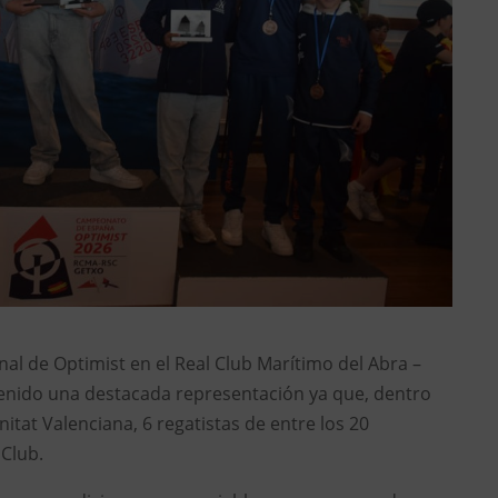
nal de Optimist en el Real Club Marítimo del Abra –
enido una destacada representación ya que, dentro
tat Valenciana, 6 regatistas de entre los 20
Club.