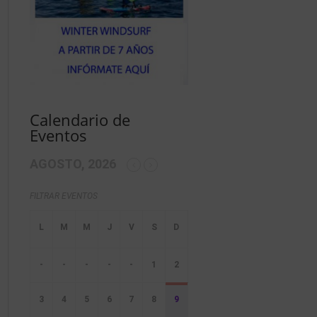
Calendario de
Eventos
AGOSTO, 2026
FILTRAR EVENTOS
-
-
-
-
-
1
2
3
4
5
6
7
8
9