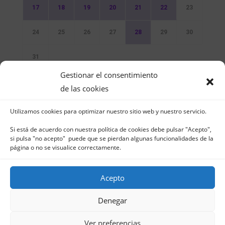
17
18
19
20
21
22
23
24
25
26
27
28
29
30
31
Gestionar el consentimiento
Sin Eventos
de las cookies
Utilizamos cookies para optimizar nuestro sitio web y nuestro servicio.
Si está de acuerdo con nuestra política de cookies debe pulsar "Acepto",
si pulsa "no acepto" puede que se pierdan algunas funcionalidades de la
página o no se visualice correctamente.
Club Naútico de Jávea - Muelle Norte s/n |
03730 Jávea – España | Tel. 965 791 025 | Fax.
Acepto
965 796 008 | info@cnjavea.net
Aviso Legal
-
Política de Privacidad
-
Política
Denegar
de Cookies
Ver preferencias