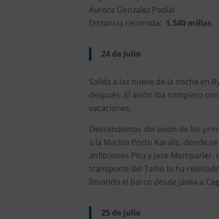
Aurora Gonzalez Padial
Distancia recorrida:
1.540 millas
.
24 de Julio
Salida a las nueve de la noche en R
después. El avión iba completo co
vacaciones.
Descendemos del avión de los prim
a la Marina Porto Karalis, donde s
anfitriones Pitu y Jose Momparler, 
transporte del Taíno lo ha realiza
llevando el barco desde Jávea a Cagl
25 de julio