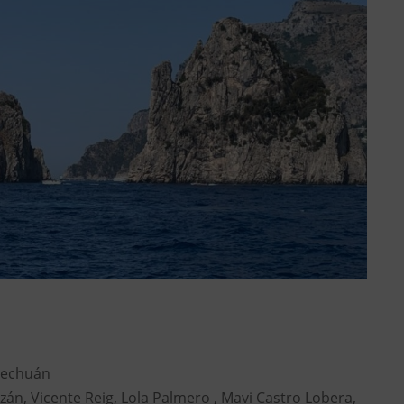
Pechuán
azán, Vicente Reig, Lola Palmero , Mavi Castro Lobera,