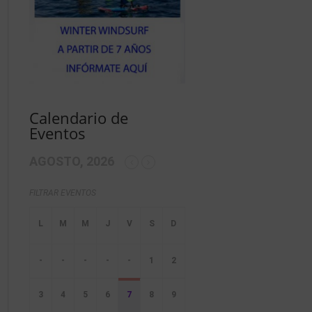
Calendario de
Eventos
AGOSTO, 2026
FILTRAR EVENTOS
-
-
-
-
-
1
2
3
4
5
6
7
8
9