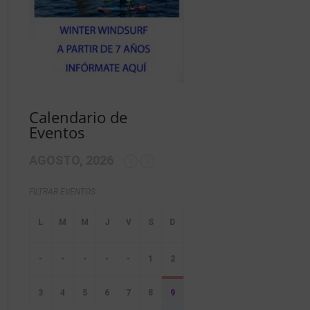
Calendario de
Eventos
AGOSTO, 2026
FILTRAR EVENTOS
-
-
-
-
-
1
2
3
4
5
6
7
8
9