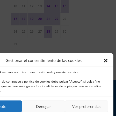
10
11
12
13
14
15
16
17
18
19
20
21
22
23
24
25
26
27
28
29
30
31
Sin Eventos
Gestionar el consentimiento de las cookies
kies para optimizar nuestro sitio web y nuestro servicio.
erdo con nuestra política de cookies debe pulsar "Acepto", si pulsa "no
que se pierdan algunas funcionalidades de la página o no se visualice
.
 965 796 008 | info@cnjavea.net
epto
Denegar
Ver preferencias