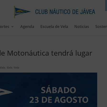
ortes
Agenda
Escuela de Vela
Noticias
Sosten
de Motonáutica tendrá lugar
Vela
,
Vela
,
Vela