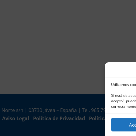
Utilizamos coo
Si está de acu
acepto" puede 
correctamente
 Norte s/n | 03730 Jávea – España | Tel. 965 791 025 | Fax.
Aviso Legal
-
Política de Privacidad
-
Política de Cookies
Ac