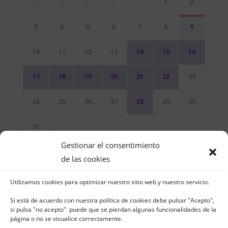
-
-
-
-
-
1
2
3
4
5
6
7
8
9
10
11
12
13
14
15
16
17
18
19
20
21
22
23
24
25
26
27
28
29
30
31
Gestionar el consentimiento
Sin Eventos
de las cookies
Utilizamos cookies para optimizar nuestro sitio web y nuestro servicio.
Si está de acuerdo con nuestra política de cookies debe pulsar "Acepto",
si pulsa "no acepto" puede que se pierdan algunas funcionalidades de la
página o no se visualice correctamente.
Club Naútico de Jávea - Muelle Norte s/n |