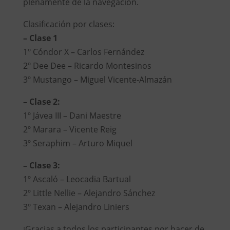
plenamente de la navegación.
Clasificación por clases:
– Clase 1
1º Cóndor X – Carlos Fernández
2º Dee Dee – Ricardo Montesinos
3º Mustango – Miguel Vicente-Almazán
– Clase 2:
1º Jávea III – Dani Maestre
2º Marara – Vicente Reig
3º Seraphim – Arturo Miquel
– Clase 3:
1º Ascaló – Leocadia Bartual
2º Little Nellie – Alejandro Sánchez
3º Texan – Alejandro Liniers
¡Gracias a todos los participantes por hacer de