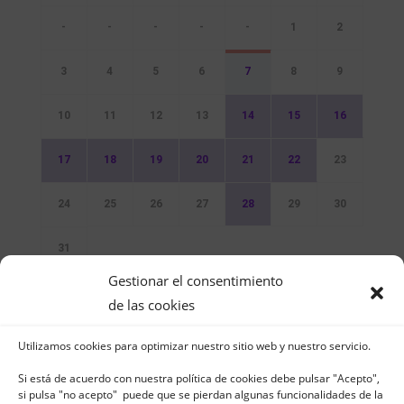
-
-
-
-
-
1
2
3
4
5
6
7
8
9
10
11
12
13
14
15
16
17
18
19
20
21
22
23
24
25
26
27
28
29
30
31
Gestionar el consentimiento
Sin Eventos
de las cookies
Utilizamos cookies para optimizar nuestro sitio web y nuestro servicio.
Si está de acuerdo con nuestra política de cookies debe pulsar "Acepto",
si pulsa "no acepto" puede que se pierdan algunas funcionalidades de la