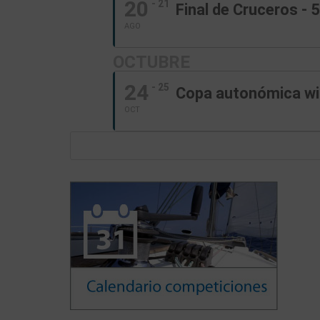
20
- 21
Final de Cruceros - 
AGO
OCTUBRE
24
- 25
Copa autonómica wi
OCT