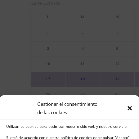
FILTRAR EVENTOS
-
-
-
3
4
5
10
11
12
17
18
19
24
25
26
Gestionar el consentimiento
31
de las cookies
Utilizamos cookies para optimizar nuestro sitio web y nuestro servicio.
Sin Eventos
Si está de acuerdo con nuestra política de cookies debe pulsar "Acepto",