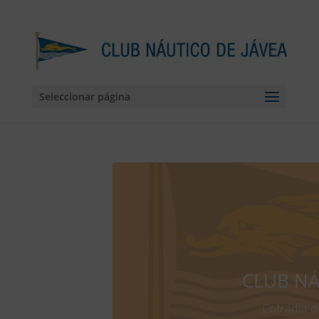
Seleccionar página
CLUB NÁ
Cofradía d