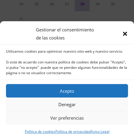
24
25
26
27
28
29
30
31
Gestionar el consentimiento
Sin Eventos
de las cookies
Utilizamos cookies para optimizar nuestro sitio web y nuestro servicio.
Si está de acuerdo con nuestra política de cookies debe pulsar "Acepto",
si pulsa "no acepto" puede que se pierdan algunas funcionalidades de la
página o no se visualice correctamente.
Club Naútico de Jávea - Muelle Norte s/n |
03730 Jávea – España | Tel. 965 791 025 | Fax.
Acepto
965 796 008 | info@cnjavea.net
Aviso Legal
-
Política de Privacidad
-
Política
Denegar
de Cookies
Ver preferencias
Política de cookies
Política de privacidad
Aviso Legal