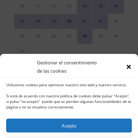
10
11
12
13
14
15
16
17
18
19
20
21
22
23
24
25
26
27
28
29
30
31
Gestionar el consentimiento
Sin Eventos
de las cookies
Utilizamos cookies para optimizar nuestro sitio web y nuestro servicio.
Si está de acuerdo con nuestra política de cookies debe pulsar "Acepto",
si pulsa "no acepto" puede que se pierdan algunas funcionalidades de la
página o no se visualice correctamente.
Club Naútico de Jávea - Muelle Norte s/n |
03730 Jávea – España | Tel. 965 791 025 | Fax.
Acepto
965 796 008 | info@cnjavea.net
Aviso Legal
-
Política de Privacidad
-
Política