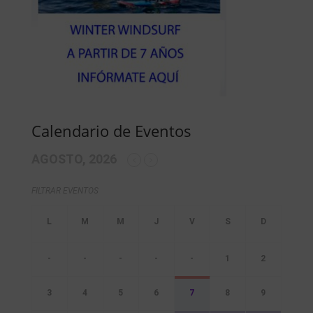
Calendario de Eventos
AGOSTO, 2026
FILTRAR EVENTOS
-
-
-
-
-
1
2
3
4
5
6
7
8
9