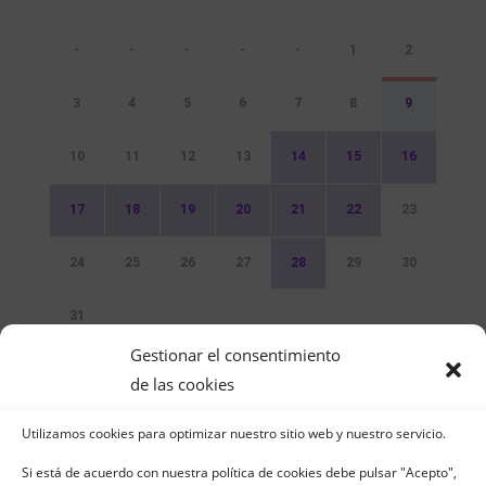
-
-
-
-
-
1
2
3
4
5
6
7
8
9
10
11
12
13
14
15
16
17
18
19
20
21
22
23
24
25
26
27
28
29
30
31
Gestionar el consentimiento
Sin Eventos
de las cookies
Utilizamos cookies para optimizar nuestro sitio web y nuestro servicio.
Si está de acuerdo con nuestra política de cookies debe pulsar "Acepto",