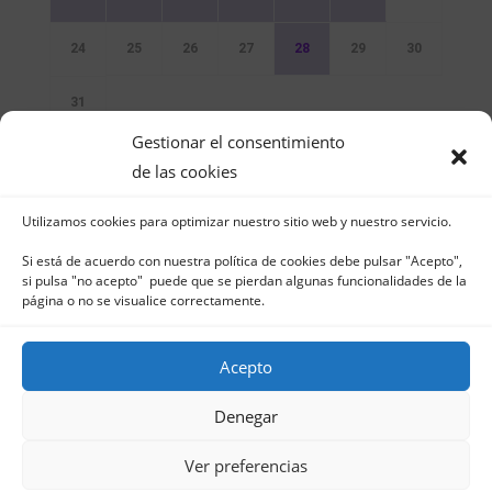
24
25
26
27
28
29
30
31
Gestionar el consentimiento
Sin Eventos
de las cookies
Utilizamos cookies para optimizar nuestro sitio web y nuestro servicio.
Si está de acuerdo con nuestra política de cookies debe pulsar "Acepto",
si pulsa "no acepto" puede que se pierdan algunas funcionalidades de la
página o no se visualice correctamente.
Club Naútico de Jávea - Muelle Norte s/n |
03730 Jávea – España | Tel. 965 791 025 | Fax.
Acepto
965 796 008 | info@cnjavea.net
Aviso Legal
-
Política de Privacidad
-
Política
Denegar
de Cookies
Ver preferencias