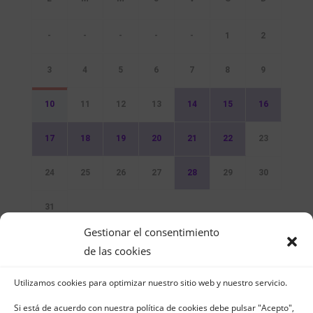
-
-
-
-
-
1
2
3
4
5
6
7
8
9
10
11
12
13
14
15
16
17
18
19
20
21
22
23
24
25
26
27
28
29
30
31
Gestionar el consentimiento
Sin Eventos
de las cookies
Utilizamos cookies para optimizar nuestro sitio web y nuestro servicio.
Si está de acuerdo con nuestra política de cookies debe pulsar "Acepto",