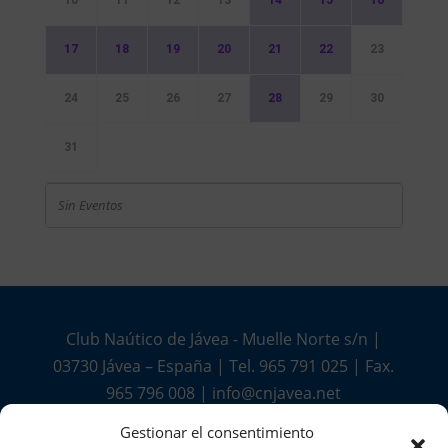
17
18
19
20
21
22
23
24
25
26
27
28
29
30
31
Sin Eventos
Club Naútico de Jávea - Muelle Norte s/n |
03730 Jávea – España | Tel. 965 791 025 | Fax.
965 796 008 | info@cnjavea.net
Aviso Legal
-
Política de Privacidad
-
Política
Gestionar el consentimiento
de Cookies