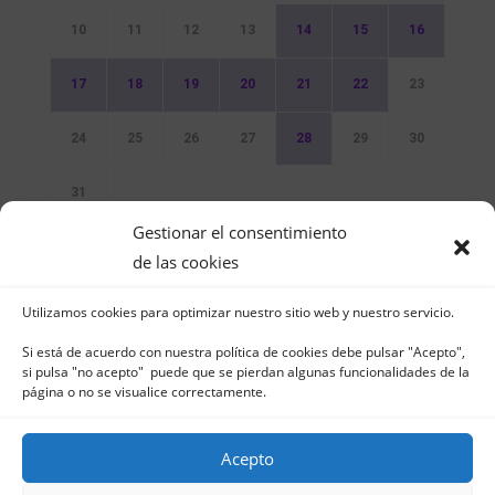
10
11
12
13
14
15
16
17
18
19
20
21
22
23
24
25
26
27
28
29
30
31
Gestionar el consentimiento
Sin Eventos
de las cookies
Utilizamos cookies para optimizar nuestro sitio web y nuestro servicio.
Si está de acuerdo con nuestra política de cookies debe pulsar "Acepto",
si pulsa "no acepto" puede que se pierdan algunas funcionalidades de la
página o no se visualice correctamente.
Club Naútico de Jávea - Muelle Norte s/n |
03730 Jávea – España | Tel. 965 791 025 | Fax.
Acepto
965 796 008 | info@cnjavea.net
Aviso Legal
-
Política de Privacidad
-
Política