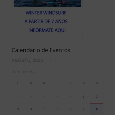
Calendario de Eventos
AGOSTO, 2026
FILTRAR EVENTOS
-
-
-
-
-
1
2
3
4
5
6
7
8
9