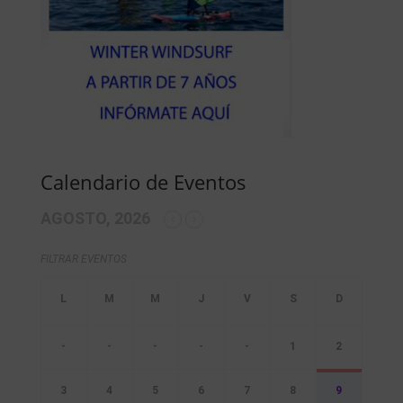
Calendario de Eventos
AGOSTO, 2026
FILTRAR EVENTOS
-
-
-
-
-
1
2
3
4
5
6
7
8
9