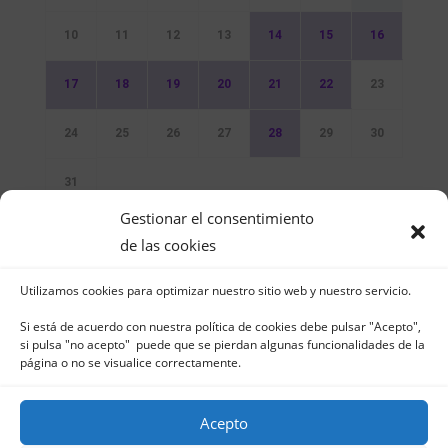
10
11
12
13
14
15
16
17
18
19
20
21
22
23
24
25
26
27
28
29
30
31
Gestionar el consentimiento
Sin Eventos
de las cookies
Utilizamos cookies para optimizar nuestro sitio web y nuestro servicio.
Si está de acuerdo con nuestra política de cookies debe pulsar "Acepto",
si pulsa "no acepto" puede que se pierdan algunas funcionalidades de la
página o no se visualice correctamente.
Club Naútico de Jávea - Muelle Norte s/n |
03730 Jávea – España | Tel. 965 791 025 | Fax.
Acepto
965 796 008 | info@cnjavea.net