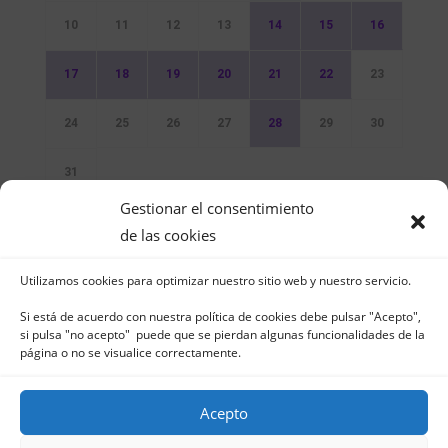
10
11
12
13
14
15
16
17
18
19
20
21
22
23
24
25
26
27
28
29
30
31
Gestionar el consentimiento
Sin Eventos
de las cookies
Utilizamos cookies para optimizar nuestro sitio web y nuestro servicio.
Si está de acuerdo con nuestra política de cookies debe pulsar "Acepto",
si pulsa "no acepto" puede que se pierdan algunas funcionalidades de la
página o no se visualice correctamente.
Club Naútico de Jávea - Muelle Norte s/n |
03730 Jávea – España | Tel. 965 791 025 | Fax.
Acepto
965 796 008 | info@cnjavea.net
Aviso Legal
-
Política de Privacidad
-
Política