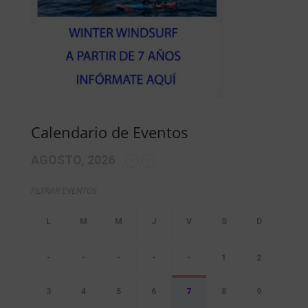
Calendario de Eventos
AGOSTO, 2026
FILTRAR EVENTOS
-
-
-
-
-
1
2
3
4
5
6
7
8
9