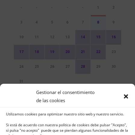
-
-
-
-
-
1
2
3
4
5
6
7
8
9
10
11
12
13
14
15
16
17
18
19
20
21
22
23
24
25
26
27
28
29
30
31
Gestionar el consentimiento
Sin Eventos
de las cookies
Utilizamos cookies para optimizar nuestro sitio web y nuestro servicio.
Si está de acuerdo con nuestra política de cookies debe pulsar "Acepto",
si pulsa "no acepto" puede que se pierdan algunas funcionalidades de la