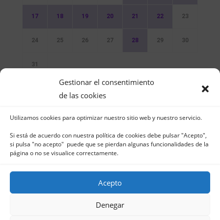
17
18
19
20
21
22
23
24
25
26
27
28
29
30
31
Gestionar el consentimiento
Sin Eventos
de las cookies
Utilizamos cookies para optimizar nuestro sitio web y nuestro servicio.
Si está de acuerdo con nuestra política de cookies debe pulsar "Acepto",
si pulsa "no acepto" puede que se pierdan algunas funcionalidades de la
página o no se visualice correctamente.
Club Naútico de Jávea - Muelle Norte s/n |
03730 Jávea – España | Tel. 965 791 025 | Fax.
Acepto
965 796 008 | info@cnjavea.net
Aviso Legal
-
Política de Privacidad
-
Política
Denegar
de Cookies