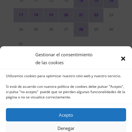
10
11
12
13
14
15
16
17
18
19
20
21
22
23
24
25
26
27
28
29
30
31
Gestionar el consentimiento
Sin Eventos
de las cookies
Utilizamos cookies para optimizar nuestro sitio web y nuestro servicio.
Si está de acuerdo con nuestra política de cookies debe pulsar "Acepto",
si pulsa "no acepto" puede que se pierdan algunas funcionalidades de la
página o no se visualice correctamente.
Club Naútico de Jávea - Muelle Norte s/n |
03730 Jávea – España | Tel. 965 791 025 | Fax.
Acepto
965 796 008 | info@cnjavea.net
Aviso Legal
-
Política de Privacidad
-
Política
Denegar