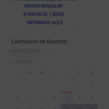
Calendario de Eventos
AGOSTO, 2026
FILTRAR EVENTOS
-
-
-
-
-
1
2
3
4
5
6
7
8
9