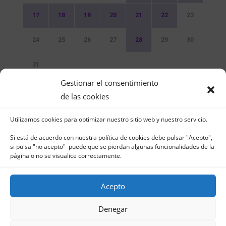
17
18
19
20
21
22
23
24
25
26
27
28
29
30
31
Gestionar el consentimiento
Sin Eventos
de las cookies
Utilizamos cookies para optimizar nuestro sitio web y nuestro servicio.
Si está de acuerdo con nuestra política de cookies debe pulsar "Acepto",
si pulsa "no acepto" puede que se pierdan algunas funcionalidades de la
página o no se visualice correctamente.
Club Naútico de Jávea - Muelle Norte s/n |
03730 Jávea – España | Tel. 965 791 025 | Fax.
Acepto
965 796 008 | info@cnjavea.net
Aviso Legal
-
Política de Privacidad
-
Política
Denegar
de Cookies