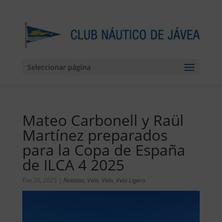
Seleccionar página
Mateo Carbonell y Raül
Martínez preparados
para la Copa de España
de ILCA 4 2025
Ene 30, 2025
|
Noticias
,
Vela
,
Vela
,
Vela Ligera