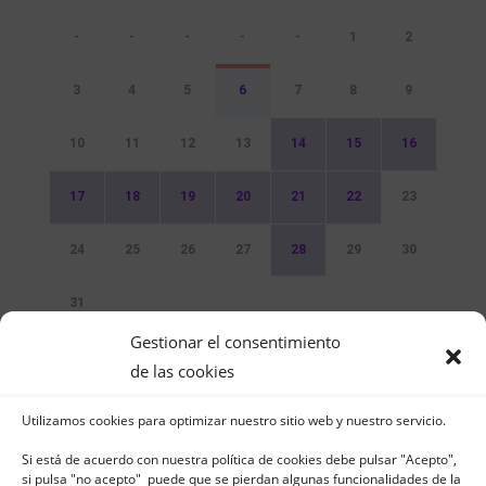
-
-
-
-
-
1
2
3
4
5
6
7
8
9
10
11
12
13
14
15
16
17
18
19
20
21
22
23
24
25
26
27
28
29
30
31
Gestionar el consentimiento
Sin Eventos
de las cookies
Utilizamos cookies para optimizar nuestro sitio web y nuestro servicio.
Si está de acuerdo con nuestra política de cookies debe pulsar "Acepto",
si pulsa "no acepto" puede que se pierdan algunas funcionalidades de la