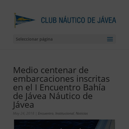
Seleccionar página
Medio centenar de
embarcaciones inscritas
en el I Encuentro Bahía
de Jávea Náutico de
Jávea
May 24, 2018
|
Encuentro
,
Institucional
,
Noticias