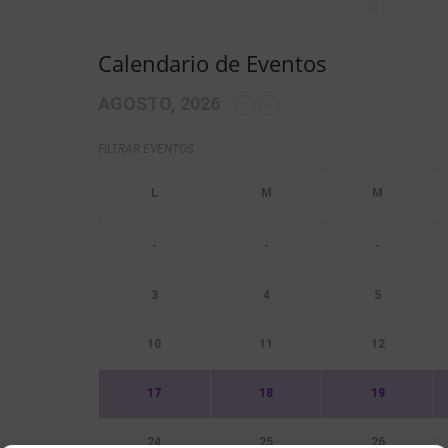
Calendario de Eventos
AGOSTO, 2026
FILTRAR EVENTOS
-
-
-
3
4
5
10
11
12
17
18
19
24
25
26