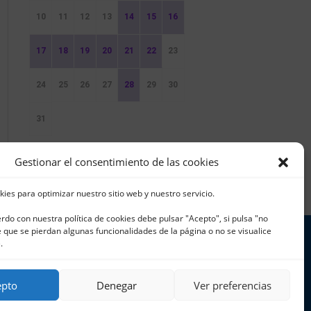
10
11
12
13
14
15
16
17
18
19
20
21
22
23
24
25
26
27
28
29
30
31
Sin Eventos
Gestionar el consentimiento de las cookies
kies para optimizar nuestro sitio web y nuestro servicio.
erdo con nuestra política de cookies debe pulsar "Acepto", si pulsa "no
que se pierdan algunas funcionalidades de la página o no se visualice
.
 965 796 008 | info@cnjavea.net
epto
Denegar
Ver preferencias