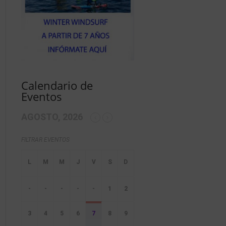
Calendario de
Eventos
AGOSTO, 2026
FILTRAR EVENTOS
-
-
-
-
-
1
2
3
4
5
6
7
8
9