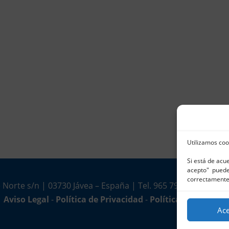
Utilizamos coo
Si está de acu
acepto" puede 
correctamente
 Norte s/n | 03730 Jávea – España | Tel. 965 791 025 | Fax.
Aviso Legal
-
Política de Privacidad
-
Política de Cookies
Ac