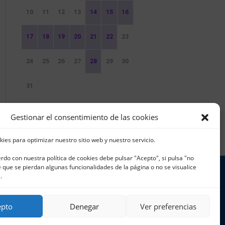
10
11
12
13
14
15
16
17
18
19
20
21
22
23
24
25
26
27
28
29
30
31
Sin Eventos
Gestionar el consentimiento de las cookies
kies para optimizar nuestro sitio web y nuestro servicio.
erdo con nuestra política de cookies debe pulsar "Acepto", si pulsa "no
que se pierdan algunas funcionalidades de la página o no se visualice
.
 965 796 008 | info@cnjavea.net
epto
Denegar
Ver preferencias