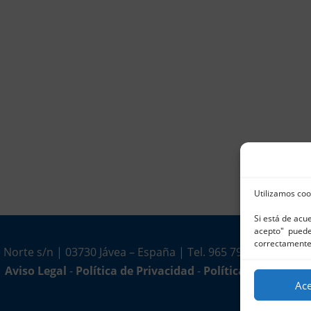
Utilizamos coo
Si está de acu
acepto" puede 
correctamente
 Norte s/n | 03730 Jávea – España | Tel. 965 791 025 | Fax.
Aviso Legal
-
Política de Privacidad
-
Política de Cookies
Ac