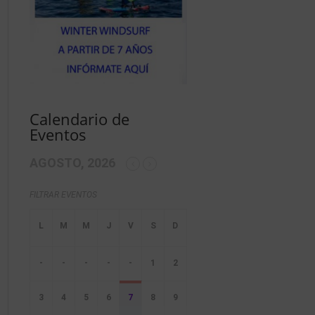
Calendario de
Eventos
AGOSTO, 2026
FILTRAR EVENTOS
-
-
-
-
-
1
2
3
4
5
6
7
8
9