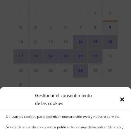
-
-
-
-
-
1
2
3
4
5
6
7
8
9
10
11
12
13
14
15
16
17
18
19
20
21
22
23
24
25
26
27
28
29
30
31
Gestionar el consentimiento
Sin Eventos
de las cookies
Utilizamos cookies para optimizar nuestro sitio web y nuestro servicio.
Si está de acuerdo con nuestra política de cookies debe pulsar "Acepto",