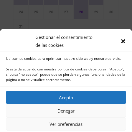
24
25
26
27
28
29
30
31
Gestionar el consentimiento
Sin Eventos
de las cookies
Utilizamos cookies para optimizar nuestro sitio web y nuestro servicio.
Si está de acuerdo con nuestra política de cookies debe pulsar "Acepto",
si pulsa "no acepto" puede que se pierdan algunas funcionalidades de la
página o no se visualice correctamente.
Club Naútico de Jávea - Muelle Norte s/n |
03730 Jávea – España | Tel. 965 791 025 | Fax.
Acepto
965 796 008 | info@cnjavea.net
Aviso Legal
-
Política de Privacidad
-
Política
Denegar
de Cookies
Ver preferencias