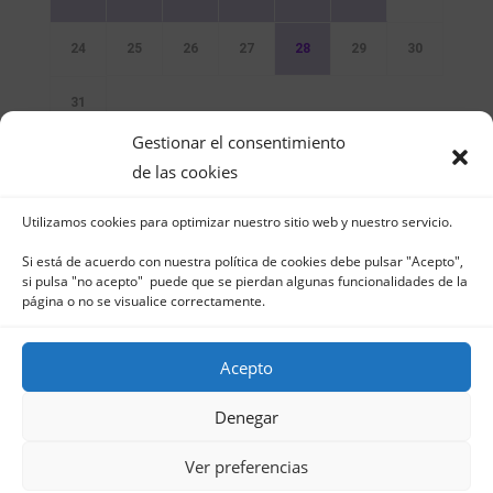
24
25
26
27
28
29
30
31
Gestionar el consentimiento
Sin Eventos
de las cookies
Utilizamos cookies para optimizar nuestro sitio web y nuestro servicio.
Si está de acuerdo con nuestra política de cookies debe pulsar "Acepto",
si pulsa "no acepto" puede que se pierdan algunas funcionalidades de la
página o no se visualice correctamente.
Club Naútico de Jávea - Muelle Norte s/n |
03730 Jávea – España | Tel. 965 791 025 | Fax.
Acepto
965 796 008 | info@cnjavea.net
Aviso Legal
-
Política de Privacidad
-
Política
Denegar
de Cookies
Ver preferencias