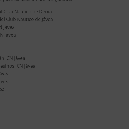
al Club Náutico de Dénia
del Club Náutico de Jávea
N Jávea
CN Jávea
án, CN Jávea
tesinos, CN Jávea
Jávea
Jávea
ea.