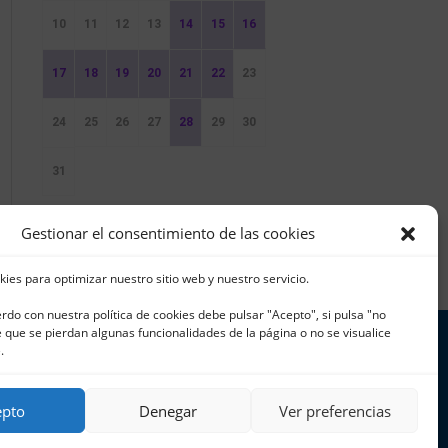
10
11
12
13
14
15
16
17
18
19
20
21
22
23
24
25
26
27
28
29
30
31
Sin Eventos
Gestionar el consentimiento de las cookies
kies para optimizar nuestro sitio web y nuestro servicio.
erdo con nuestra política de cookies debe pulsar "Acepto", si pulsa "no
que se pierdan algunas funcionalidades de la página o no se visualice
.
 965 796 008 | info@cnjavea.net
epto
Denegar
Ver preferencias