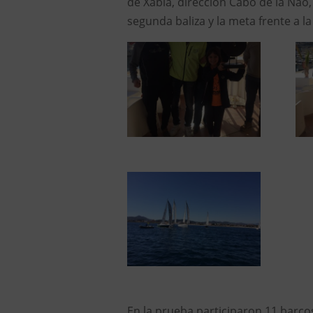
de Xàbia, dirección Cabo de la Nao,
segunda baliza y la meta frente a 
En la prueba participaron 11 barcos y