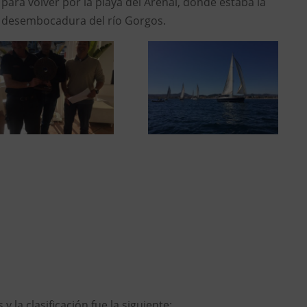
 para volver por la playa del Arenal, donde estaba la
la desembocadura del río Gorgos.
 la clasificación fue la siguiente: