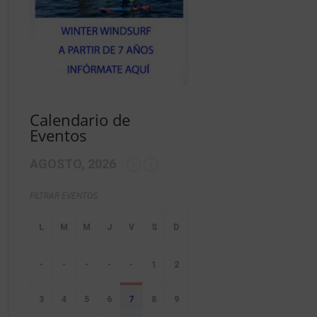
Calendario de
Eventos
AGOSTO, 2026
FILTRAR EVENTOS
-
-
-
-
-
1
2
3
4
5
6
7
8
9