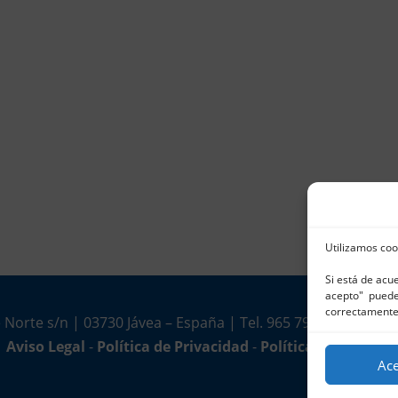
Utilizamos coo
Si está de acu
acepto" puede 
correctamente
 Norte s/n | 03730 Jávea – España | Tel. 965 791 025 | Fax.
Aviso Legal
-
Política de Privacidad
-
Política de Cookies
Ac