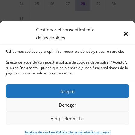
24
25
26
27
28
29
30
31
Gestionar el consentimiento
Sin Eventos
de las cookies
Utilizamos cookies para optimizar nuestro sitio web y nuestro servicio.
Si está de acuerdo con nuestra política de cookies debe pulsar "Acepto",
si pulsa "no acepto" puede que se pierdan algunas funcionalidades de la
página o no se visualice correctamente.
Club Naútico de Jávea - Muelle Norte s/n |
03730 Jávea – España | Tel. 965 791 025 | Fax.
Acepto
965 796 008 | info@cnjavea.net
Aviso Legal
-
Política de Privacidad
-
Política
Denegar
de Cookies
Ver preferencias
Política de cookies
Política de privacidad
Aviso Legal