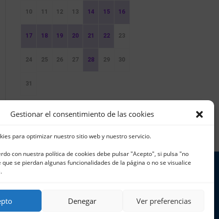
10
11
12
13
14
15
16
17
18
19
20
21
22
23
24
25
26
27
28
29
30
31
Sin Eventos
Gestionar el consentimiento de las cookies
kies para optimizar nuestro sitio web y nuestro servicio.
erdo con nuestra política de cookies debe pulsar "Acepto", si pulsa "no
que se pierdan algunas funcionalidades de la página o no se visualice
.
 965 796 008 | info@cnjavea.net
epto
Denegar
Ver preferencias