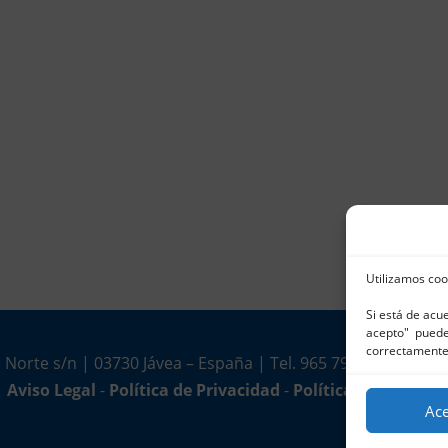
Utilizamos coo
Si está de acu
acepto" puede 
correctamente
 Norte s/n | 03730 Jávea – España | Tel. 965 791 025 | Fax.
Aviso Legal
-
Política de Privacidad
-
Política de Cookies
Ac