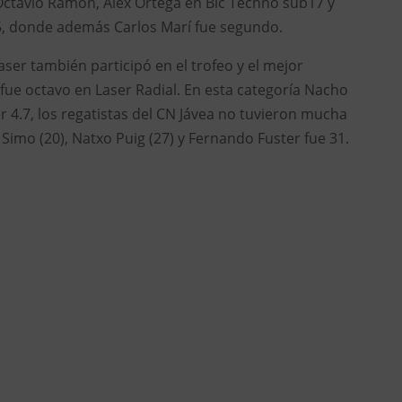
Octavio Ramón, Alex Ortega en Bic Techno sub17 y
, donde además Carlos Marí fue segundo.
aser también participó en el trofeo y el mejor
 fue octavo en Laser Radial. En esta categoría Nacho
 4.7, los regatistas del CN Jávea no tuvieron mucha
s Simo (20), Natxo Puig (27) y Fernando Fuster fue 31.