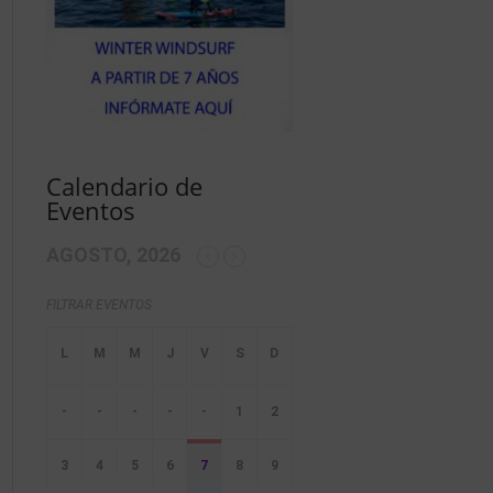
Calendario de
Eventos
AGOSTO, 2026
FILTRAR EVENTOS
-
-
-
-
-
1
2
3
4
5
6
7
8
9