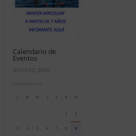
Calendario de
Eventos
AGOSTO, 2026
FILTRAR EVENTOS
-
-
-
-
-
1
2
3
4
5
6
7
8
9