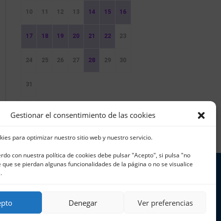
10
11
12
13
14
15
16
17
18
19
20
21
22
23
24
25
26
27
28
29
30
31
Sin Eventos
Gestionar el consentimiento de las cookies
kies para optimizar nuestro sitio web y nuestro servicio.
erdo con nuestra política de cookies debe pulsar "Acepto", si pulsa "no
que se pierdan algunas funcionalidades de la página o no se visualice
.
 965 796 008 | info@cnjavea.net
epto
Denegar
Ver preferencias