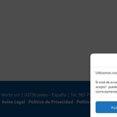
Utilizamos coo
Si está de acu
acepto" puede 
correctamente
 Norte s/n | 03730 Jávea – España | Tel. 965 791 025 | Fax.
Aviso Legal
-
Política de Privacidad
-
Política de Cookies
Ac