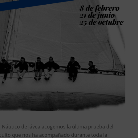
b Náutico de Jávea acogemos la última prueba del
ircuito que nos ha acompañado durante toda la