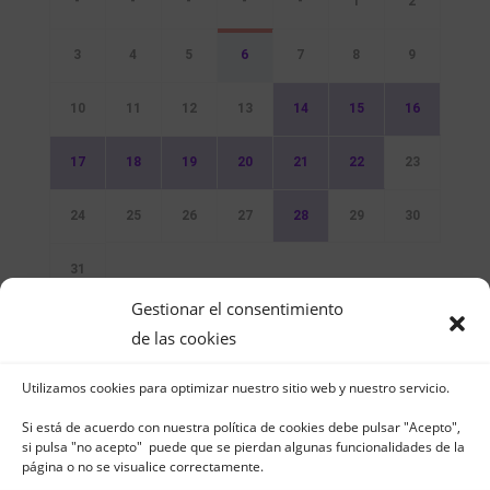
-
-
-
-
-
1
2
3
4
5
6
7
8
9
10
11
12
13
14
15
16
17
18
19
20
21
22
23
24
25
26
27
28
29
30
31
Gestionar el consentimiento
Sin Eventos
de las cookies
Utilizamos cookies para optimizar nuestro sitio web y nuestro servicio.
Si está de acuerdo con nuestra política de cookies debe pulsar "Acepto",
si pulsa "no acepto" puede que se pierdan algunas funcionalidades de la
página o no se visualice correctamente.
Club Naútico de Jávea - Muelle Norte s/n |