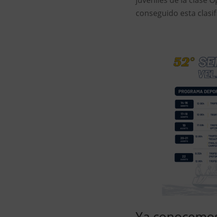
juveniles de la clase O
conseguido esta clasifi
Ya conocemos 