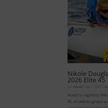
Nikole Dougla
2026 Elite 45
por
cnjavea
|
Ago 3, 2026
|
No
Nuestra regatista Niko
45, el selecto grupo q