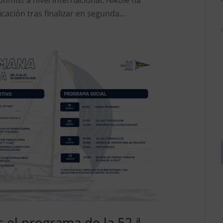
ptimist a nivel internacional. Nikole ha
cación tras finalizar en segunda...
el programa de la 52.ª