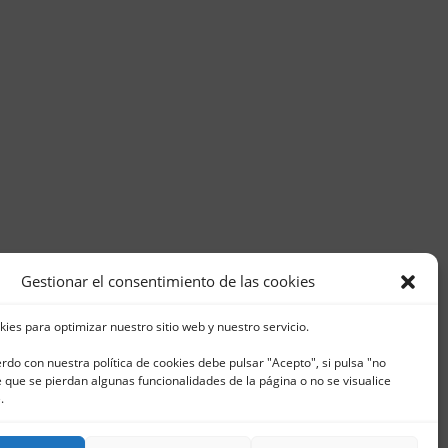
Gestionar el consentimiento de las cookies
kies para optimizar nuestro sitio web y nuestro servicio.
erdo con nuestra política de cookies debe pulsar "Acepto", si pulsa "no
que se pierdan algunas funcionalidades de la página o no se visualice
5 | Fax. 965 796 008 |
.