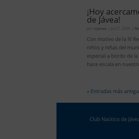
¡Hoy acercam
de Jávea!
por
cnjavea
|
Jul 27, 2026
|
No
Con motivo de la IV R
niños y niñas del mun
especial a bordo de la
hace escala en nuestro
« Entradas más antig
Club Naútico de Jávea