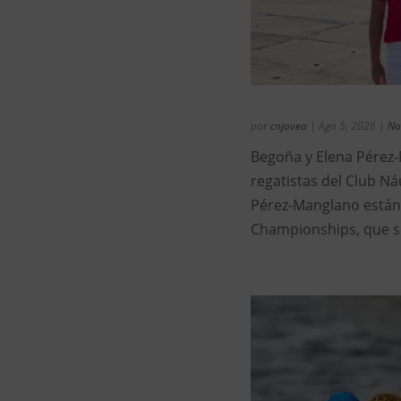
por
cnjavea
|
Ago 5, 2026
|
No
Begoña y Elena Pérez-M
regatistas del Club N
Pérez-Manglano están 
Championships, que se