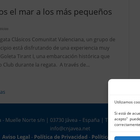
os el mar a los más pequeños
ticias
egata Clásicos Comunitat Valenciana, un grupo de
icipio está disfrutando de una experiencia muy
 Goleta Tirant I, una embarcación histórica que
 Club durante la regata. A través de...
uas
Utilizamos coo
Si está de acu
acepto" puede 
 - Muelle Norte s/n | 03730 Jávea – España | Tel. 965 791 02
correctamente
info@cnjavea.net
Aviso Legal
-
Política de Privacidad
-
Política de Cookies