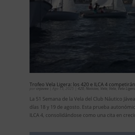
Trofeo Vela Ligera: los 420 e ILCA 4 competirá
por
cnjavea
|
Ago 13, 2025
|
420
,
Noticias
,
Vela
,
Vela
,
Vela Liger
La 51 Semana de la Vela del Club Náutico Jávea
días 18 y 19 de agosto. Esta prueba autonómica 
ILCA 4, consolidándose como una cita en creci