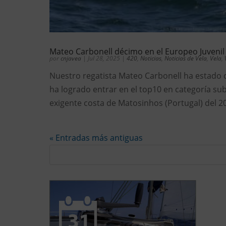
Mateo Carbonell décimo en el Europeo Juvenil
por
cnjavea
|
Jul 28, 2025
|
420
,
Noticias
,
Noticias de Vela
,
Vela
,
Nuestro regatista Mateo Carbonell ha estado 
ha logrado entrar en el top10 en categoría su
exigente costa de Matosinhos (Portugal) del 20 a
« Entradas más antiguas