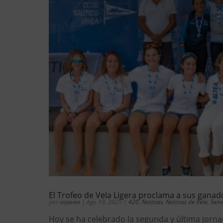
El Trofeo de Vela Ligera proclama a sus ganad
por
cnjavea
|
Ago 19, 2025
|
420
,
Noticias
,
Noticias de Vela
,
Sem
Hoy se ha celebrado la segunda y última jorna