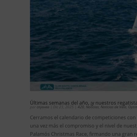
Últimas semanas del año, ¡y nuestros regatist
por
cnjavea
|
Dic 23, 2025
|
420
,
Noticias
,
Noticias de Vela
,
Optim
Cerramos el calendario de competiciones con
una vez más el compromiso y el nivel de nuestr
Palamós Christmas Race, firmando una gran re