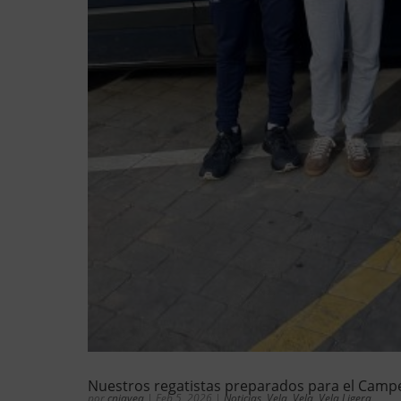
Nuestros regatistas preparados para el Camp
por
cnjavea
|
Feb 5, 2026
|
Noticias
,
Vela
,
Vela
,
Vela Ligera