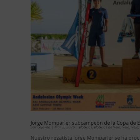
Jorge Momparler subcampeón de la Copa de Esp
por
cnjavea
|
Mar 2, 2026
|
Noticias
,
Noticias de Vela
,
Vela
,
Vela
Nuestro regatista Jorge Momparler se ha pro