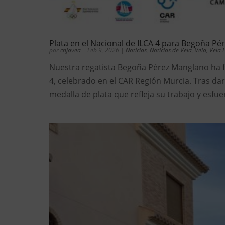
Plata en el Nacional de ILCA 4 para Begoña P
por
cnjavea
|
Feb 9, 2026
|
Noticias
,
Noticias de Vela
,
Vela
,
Vela 
Nuestra regatista Begoña Pérez Manglano ha f
4, celebrado en el CAR Región Murcia. Tras da
medalla de plata que refleja su trabajo y esfuerz