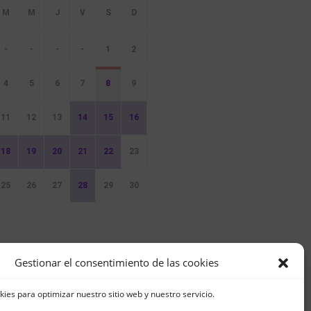
-
-
-
-
1
2
4
5
6
7
8
9
11
12
13
14
15
16
18
19
20
21
22
23
25
26
27
28
29
30
ventos
Gestionar el consentimiento de las cookies
kies para optimizar nuestro sitio web y nuestro servicio.