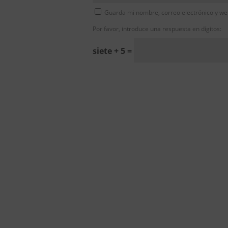
Guarda mi nombre, correo electrónico y we
Por favor, introduce una respuesta en dígitos:
siete + 5 =