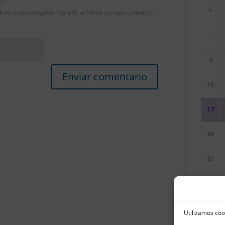
b en este navegador para la próxima vez que comente.
-
3
10
17
24
31
Sin E
Utilizamos coo