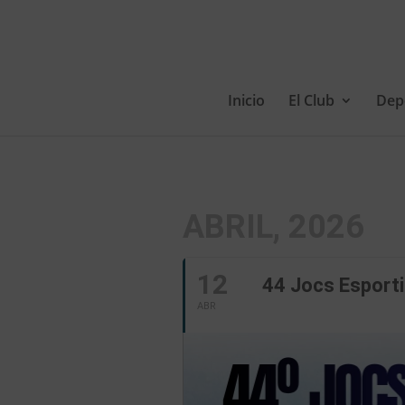
Inicio
El Club
Dep
ABRIL, 2026
12
44 Jocs Esport
ABR