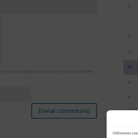
-
3
10
17
b en este navegador para la próxima vez que comente.
24
31
Sin E
Utilizamos coo