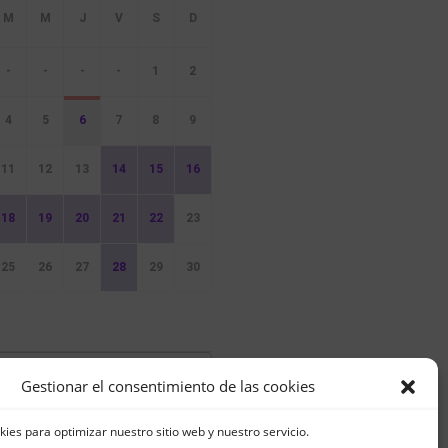
-
-
-
-
1
2
4
5
6
7
8
9
11
12
13
14
15
16
18
19
20
21
22
23
25
26
27
28
29
30
ventos
Gestionar el consentimiento de las cookies
kies para optimizar nuestro sitio web y nuestro servicio.